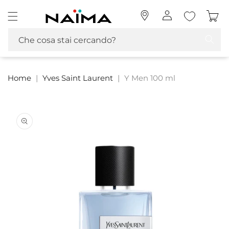
Vai
Naima La tua Profumeria | Profumi, MakeUp e Cosmetica
direttamente
Accedi
Carrello
ai contenuti
Che cosa stai cercando?
Home
|
Yves Saint Laurent
|
Y Men 100 ml
Passa alle
informazioni
sul prodotto