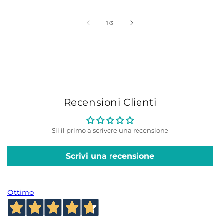
di
di
listino
listino
su
1
/
3
Recensioni Clienti
Sii il primo a scrivere una recensione
Scrivi una recensione
Ottimo