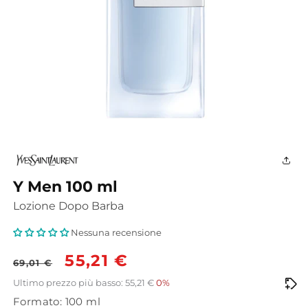
Apri
contenuti
multimediali
1
in
finestra
Y Men 100 ml
modale
Lozione Dopo Barba
Nessuna recensione
Prezzo
Prezzo
55,21 €
69,01 €
di
scontato
Ultimo prezzo più basso: 55,21 €
0%
Formato: 100 ml
listino