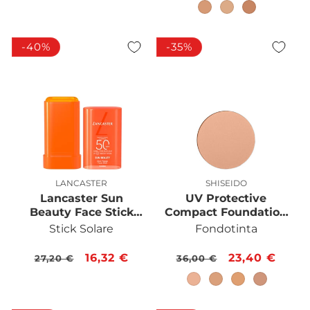
di
scontato
di
scontato
listino
listino
-40%
-35%
LANCASTER
SHISEIDO
Produttore:
Produttore:
Lancaster Sun
UV Protective
Beauty Face Stick
Compact Foundation
SPF50
SPF30 Ricarica
Stick Solare
Fondotinta
Prezzo
Prezzo
16,32 €
Prezzo
Prezzo
23,40 €
27,20 €
36,00 €
di
scontato
di
scontato
listino
listino