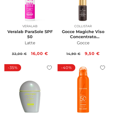
VERALAB
COLLISTAR
Produttore:
Produttore:
Veralab ParaSole SPF
Gocce Magiche Viso
50
Concentrato
Autoabbronzante
Latte
Gocce
Viso
Prezzo
Prezzo
16,00 €
Prezzo
Prezzo
9,50 €
32,00 €
14,90 €
di
scontato
di
scontato
listino
listino
-35%
-40%