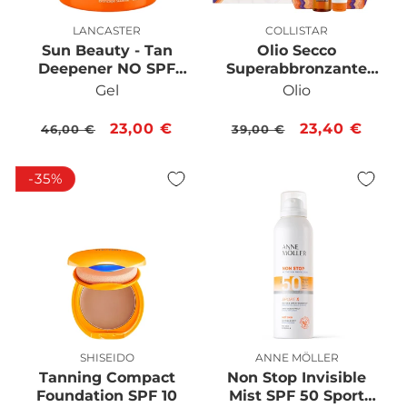
LANCASTER
COLLISTAR
Produttore:
Produttore:
Sun Beauty - Tan
Olio Secco
Deepener NO SPF
Superabbronzante
Body
SPF 6 Confezione
Gel
Olio
Prezzo
Prezzo
23,00 €
Prezzo
Prezzo
23,40 €
46,00 €
39,00 €
di
scontato
di
scontato
listino
listino
-35%
SHISEIDO
ANNE MÖLLER
Produttore:
Produttore:
Tanning Compact
Non Stop Invisible
Foundation SPF 10
Mist SPF 50 Sport