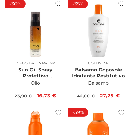
-30%
-35%
DIEGO DALLA PALMA
COLLISTAR
Produttore:
Produttore:
Sun Oil Spray
Balsamo Doposole
Protettivo
Idratante Restitutivo
Illuminante Capelli
Olio
Balsamo
Prezzo
Prezzo
16,73 €
Prezzo
Prezzo
27,25 €
23,90 €
42,00 €
di
scontato
di
scontato
listino
listino
-39%