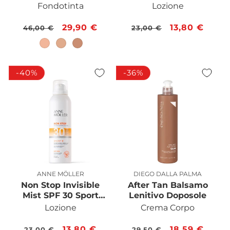
Corpo Formula No
Fondotinta
Lozione
GAS 150 ML
Prezzo
Prezzo
29,90 €
Prezzo
Prezzo
13,80 €
46,00 €
23,00 €
di
scontato
di
scontato
listino
listino
-40%
-36%
ANNE MÖLLER
DIEGO DALLA PALMA
Produttore:
Produttore:
Non Stop Invisible
After Tan Balsamo
Mist SPF 30 Sport
Lenitivo Doposole
Corpo Formula No
Lozione
Crema Corpo
GAS 150 ML
Prezzo
Prezzo
13,80 €
Prezzo
Prezzo
18,59 €
23,00 €
29,50 €