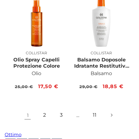
COLLISTAR
COLLISTAR
Produttore:
Produttore:
Olio Spray Capelli
Balsamo Doposole
Protezione Colore
Idratante Restitutivo
200 ML
Olio
Balsamo
Prezzo
Prezzo
17,50 €
Prezzo
Prezzo
18,85 €
25,00 €
29,00 €
di
scontato
di
scontato
listino
listino
2
3
11
1
…
Ottimo