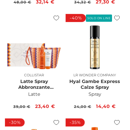
Prezzo
Prezzo
32,14 €
Prezzo
Prezzo
27,30 €
48,00 €
34,32 €
di
scontato
di
scontato
listino
listino
-40%
SOLO ON LINE
COLLISTAR
LR WONDER COMPANY
Produttore:
Produttore:
Latte Spray
Hyal Gambe Express
Abbronzante
Calze Spray
Idratante SPF 30
Latte
Spray
Confezione
Prezzo
Prezzo
23,40 €
Prezzo
Prezzo
14,40 €
39,00 €
24,00 €
di
scontato
di
scontato
listino
listino
-30%
-35%