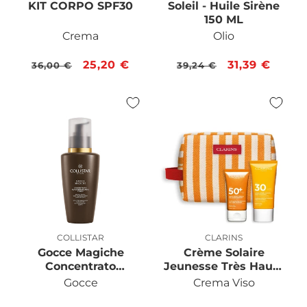
KIT CORPO SPF30
Soleil - Huile Sirène
150 ML
Crema
Olio
Prezzo
Prezzo
25,20 €
Prezzo
Prezzo
31,39 €
36,00 €
39,24 €
di
scontato
di
scontato
listino
listino
COLLISTAR
CLARINS
Produttore:
Produttore:
Gocce Magiche
Crème Solaire
Concentrato
Jeunesse Très Haute
Autoabbronzante
Protection SPF 50+
Gocce
Crema Viso
Corpo
Visage Confezione