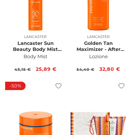
LANCASTER
LANCASTER
Produttore:
Produttore:
Lancaster Sun
Golden Tan
Beauty Body Mist
Maximizer - After
SPF30
Sun Lotion Body &
Body Mist
Lozione
Face
Prezzo
Prezzo
25,89 €
Prezzo
Prezzo
32,80 €
43,15 €
54,40 €
di
scontato
di
scontato
listino
listino
-50%