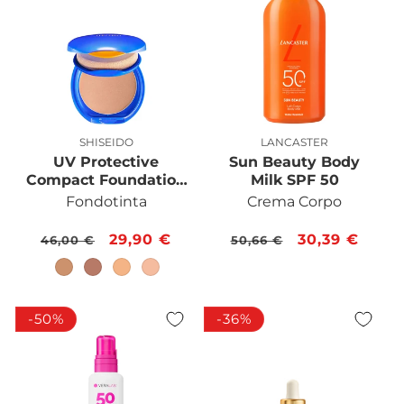
n
e
:
SHISEIDO
LANCASTER
Produttore:
Produttore:
UV Protective
Sun Beauty Body
Compact Foundation
Milk SPF 50
SPF30
Fondotinta
Crema Corpo
Prezzo
Prezzo
29,90 €
Prezzo
Prezzo
30,39 €
46,00 €
50,66 €
di
scontato
di
scontato
listino
listino
-50%
-36%