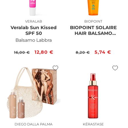
VERALAB
BIOPOINT
Produttore:
Produttore:
Veralab Sun Kissed
BIOPOINT SOLAIRE
SPF 50
HAIR BALSAMO
ISTANTANEO
Balsamo Labbra
BIFASICO 100 ML*
Prezzo
Prezzo
12,80 €
Prezzo
Prezzo
5,74 €
16,00 €
8,20 €
di
scontato
di
scontato
listino
listino
DIEGO DALLA PALMA
KÉRASTASE
Produttore:
Produttore: