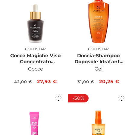
COLLISTAR
COLLISTAR
Produttore:
Produttore:
Gocce Magiche Viso
Doccia-Shampoo
Concentrato
Doposole Idratante
Autoabbronzante
Restitutivo 400 ML
Gocce
Gel
Viso 30 ML
Prezzo
Prezzo
27,93 €
Prezzo
Prezzo
20,25 €
42,00 €
31,00 €
di
scontato
di
scontato
listino
listino
-30%