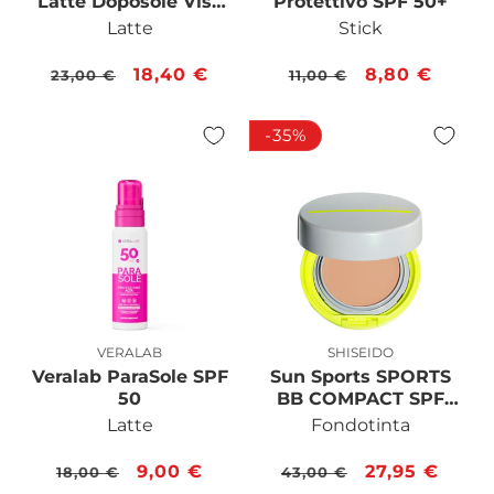
Latte Doposole Viso
Protettivo SPF 50+
e Corpo
Latte
Stick
Prezzo
Prezzo
18,40 €
Prezzo
Prezzo
8,80 €
23,00 €
11,00 €
di
scontato
di
scontato
listino
listino
-35%
VERALAB
SHISEIDO
Produttore:
Produttore:
Veralab ParaSole SPF
Sun Sports SPORTS
50
BB COMPACT SPF
50+
Latte
Fondotinta
Prezzo
Prezzo
9,00 €
Prezzo
Prezzo
27,95 €
18,00 €
43,00 €