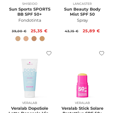
SHISEIDO
LANCASTER
Produttore:
Produttore:
Sun Sports SPORTS
Sun Beauty Body
BB SPF 50+
Mist SPF 50
Fondotinta
Spray
Prezzo
Prezzo
25,35 €
Prezzo
Prezzo
25,89 €
39,00 €
43,15 €
di
scontato
di
scontato
listino
listino
VERALAB
VERALAB
Produttore:
Produttore:
Veralab DopoSole
Veralab Stick Solare