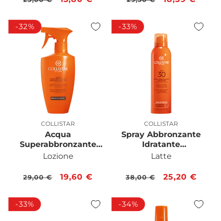
di
scontato
di
scontato
listino
listino
-32%
-33%
COLLISTAR
COLLISTAR
Produttore:
Produttore:
Acqua
Spray Abbronzante
Superabbronzante
Idratante
Idratante Anti-Sale
Applicazione Ultra-
Lozione
Latte
con Latte di Aloe 400
Rapida SPF 30 200
ML
ML
Prezzo
Prezzo
19,60 €
Prezzo
Prezzo
25,20 €
29,00 €
38,00 €
di
scontato
di
scontato
listino
listino
-33%
-34%