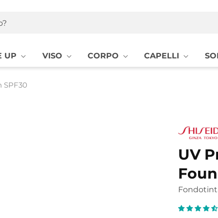
o?
 UP
VISO
CORPO
CAPELLI
SO
n SPF30
UV P
Foun
Fondotint