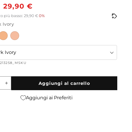
o
Prezzo
29,90 €
scontato
o più basso: 29,90 €
0%
k Ivory
o
k Ivory
2213258_MSKU
Aggiungi al carrello
ci
Aumenta
quantità
per
Aggiungi ai Preferiti
UV
ve
Protective
t
Compact
ion
Foundation
SPF30