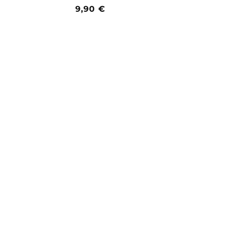
Prezzo
9,90 €
di
listino