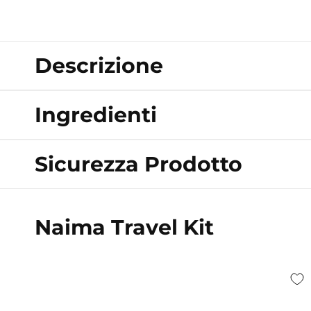
multimediali
1
in
finestra
modale
Descrizione
Ingredienti
Sicurezza Prodotto
Naima Travel Kit