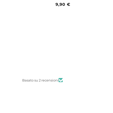
Prezzo
9,90 €
di
listino
Basato su 2 recensioni