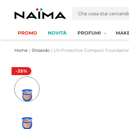
Vai
direttamente
Naima La tua Profumeria | Profumi, MakeUp e Cosmetica
ai contenuti
Che cosa stai cercand
PROMO
NOVITÀ
PROFUMI
MAKE
Home
|
Shiseido
|
UV Protective Compact Foundatio
-35%
Passa alle
informazioni
sul prodotto