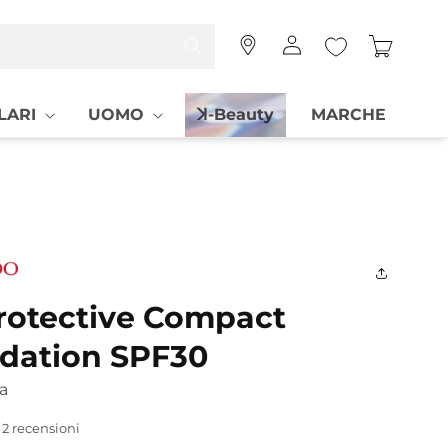
Accedi
Carrello
LARI
UOMO
ꓘ-Beauty
MARCHE
rotective Compact
dation SPF30
a
2 recensioni