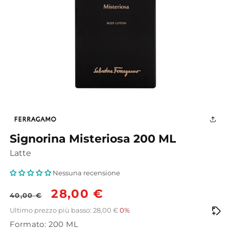
Apri
contenuti
multimediali
1
in
finestra
Signorina Misteriosa 200 ML
modale
Latte
Nessuna recensione
Prezzo
Prezzo
28,00 €
40,00 €
di
scontato
Ultimo prezzo più basso: 28,00 €
0%
Formato: 200 ML
listino