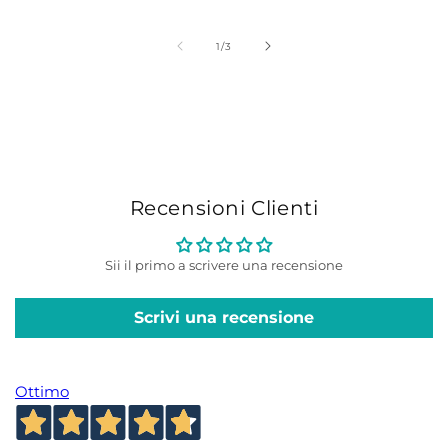
di
di
listino
listino
su
1
/
3
Recensioni Clienti
Sii il primo a scrivere una recensione
Scrivi una recensione
Ottimo