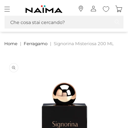
Vai
Naima La tua Profumeria | Profumi, MakeUp e Cosmetica
direttamente
Accedi
Carrello
ai contenuti
Che cosa stai cercando?
Home
|
Ferragamo
|
Signorina Misteriosa 200 ML
Passa alle
informazioni
sul prodotto