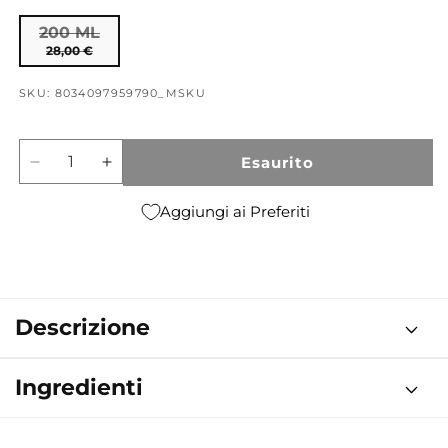
200 ML
28,00 €
SKU: 8034097959790_MSKU
Esaurito
Diminuisci
Aumenta
quantità
quantità
per
per
Aggiungi ai Preferiti
Signorina
Signorina
Misteriosa
Misteriosa
200
200
ML
ML
Descrizione
Ingredienti