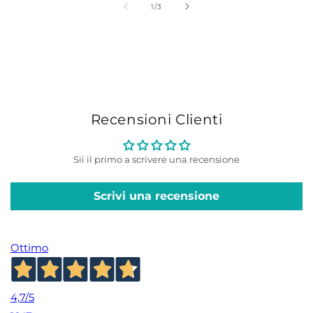
su
1
/
3
Recensioni Clienti
Sii il primo a scrivere una recensione
Scrivi una recensione
Ottimo
4,7
/5