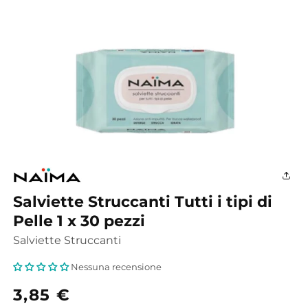
Apri
contenuti
multimediali
1
in
finestra
Salviette Struccanti Tutti i tipi di
modale
Pelle 1 x 30 pezzi
Salviette Struccanti
Nessuna recensione
Prezzo
3,85 €