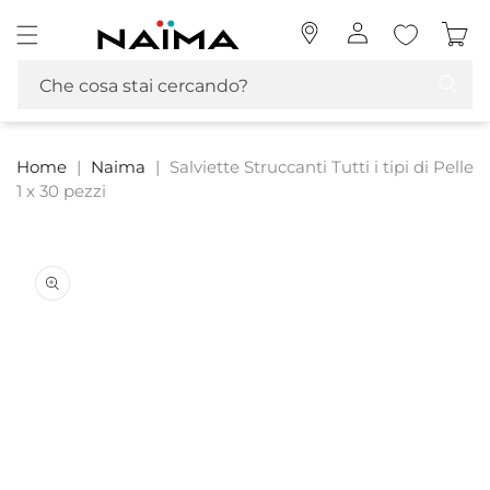
Vai
Naima La tua Profumeria | Profumi, MakeUp e Cosmetica
direttamente
Accedi
Carrello
ai contenuti
Che cosa stai cercando?
Home
|
Naima
|
Salviette Struccanti Tutti i tipi di Pelle
1 x 30 pezzi
Passa alle
informazioni
sul prodotto