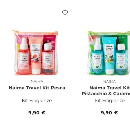
pezzi
pezzi
NAIMA
NAIMA
Produttore:
Produttor
Naima Travel Kit Pesca
Naima Travel Kit
Pistacchio & Caram
Kit Fragranze
Kit Fragranze
Prezzo
9,90 €
Prezzo
9,90 €
di
di
listino
listino