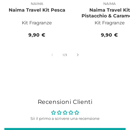
NAIMA
NAIMA
Produttore:
Produttor
Naima Travel Kit Pesca
Naima Travel Kit
Pistacchio & Caram
Kit Fragranze
Kit Fragranze
Prezzo
9,90 €
Prezzo
9,90 €
di
di
listino
listino
su
1
/
3
Recensioni Clienti
Sii il primo a scrivere una recensione