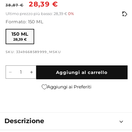
Prezzo
Prezzo
28,39 €
38,87 €
di
scontato
Ultimo prezzo più basso: 28,39 €
0%
Formato: 150 ML
listino
150 ML
28,39 €
SKU: 3349668589999_MSKU
Aggiungi al carrello
Diminuisci
Aumenta
quantità
quantità
per
per
Aggiungi ai Preferiti
Rabanne
Rabanne
Lady
Lady
Million
Million
Deodorant
Deodorant
Spray
Spray
Descrizione