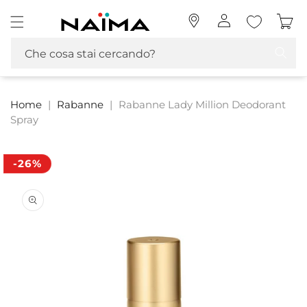
Vai
Naima La tua Profumeria | Profumi, MakeUp e Cosmetica
direttamente
Accedi
Carrello
ai contenuti
Che cosa stai cercando?
Home
|
Rabanne
|
Rabanne Lady Million Deodorant
Spray
-26%
Passa alle
informazioni
sul prodotto