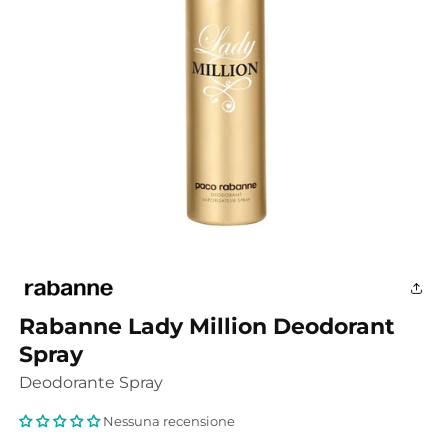
Apri
contenuti
multimediali
1
in
finestra
Rabanne Lady Million Deodorant
modale
Spray
Deodorante Spray
Nessuna recensione