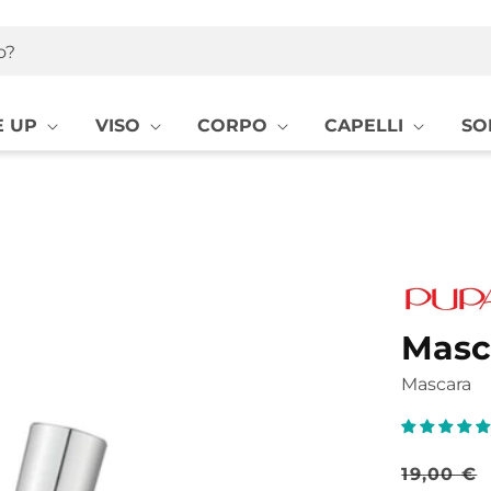
o?
 UP
VISO
CORPO
CAPELLI
SO
Masc
Mascara
Prezz
19,00 €