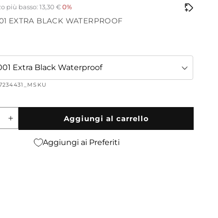
scontato
o più basso: 13,30 €
0%
. 001 EXTRA BLACK WATERPROOF
o
001 Extra Black Waterproof
07234431_MSKU
Aggiungi al carrello
ci
Aumenta
quantità
per
Aggiungi ai Preferiti
a
Mascara
Vamp!