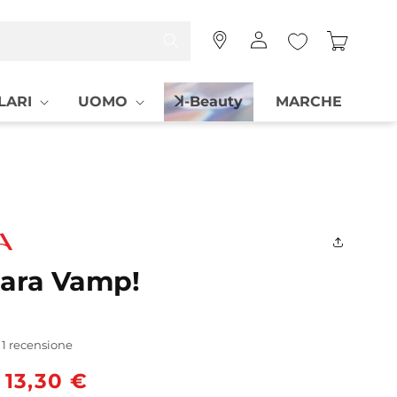
Accedi
Carrello
LARI
UOMO
ꓘ-Beauty
MARCHE
ara Vamp!
1 recensione
o
Prezzo
13,30 €