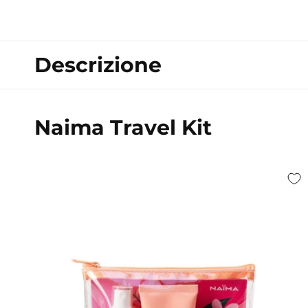
multimediali
1
in
finestra
modale
Descrizione
Naima Travel Kit