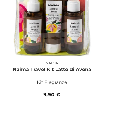
NAIMA
Produttore:
Naima Travel Kit Latte di Avena
Kit Fragranze
Prezzo
9,90 €
di
listino