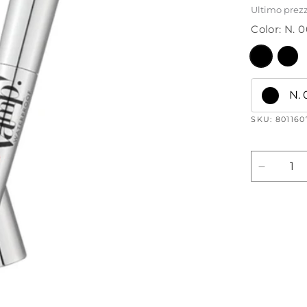
di
Ultimo prezz
Color: N
listin
N. 
SKU: 80116
Diminuis
quantità
per
Mascar
Vamp!