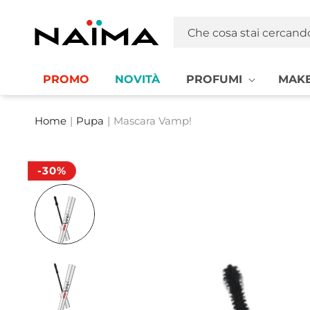
Vai
direttamente
Naima La tua Profumeria | Profumi, MakeUp e Cosmetica
ai contenuti
Che cosa stai cercand
PROMO
NOVITÀ
PROFUMI
MAKE
Home
|
Pupa
|
Mascara Vamp!
-30%
Passa alle
informazioni
sul prodotto