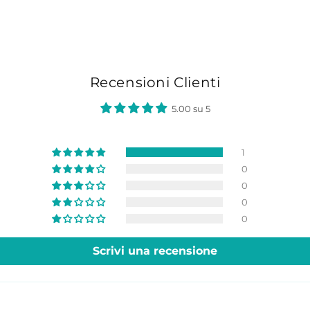
Recensioni Clienti
5.00 su 5
1
0
0
0
0
Scrivi una recensione