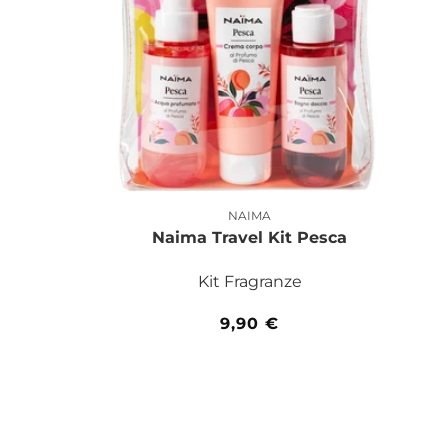
NAIMA
Produttore:
Naima Travel Kit Pesca
Kit Fragranze
Prezzo
9,90 €
di
listino