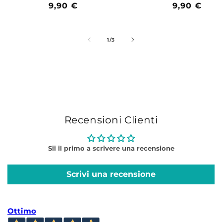
Prezzo
9,90 €
Prezzo
9,90 €
di
di
listino
listino
su
1
/
3
Recensioni Clienti
Sii il primo a scrivere una recensione
Scrivi una recensione
Ottimo