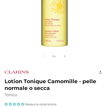
Apri
A
contenuti
c
multimediali
m
su
1
/
4
1
2
in
in
finestra
fi
modale
m
Lotion Tonique Camomille - pelle
normale o secca
Tonico
Nessuna recensione