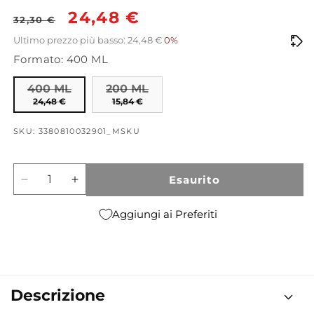
Prezzo
Prezzo
24,48 €
32,30 €
di
scontato
Ultimo prezzo più basso: 24,48 €
0%
Formato: 400 ML
listino
400 ML
200 ML
24,48 €
15,84 €
SKU: 3380810032901_MSKU
Esaurito
Diminuisci
Aumenta
quantità
quantità
per
per
Aggiungi ai Preferiti
Lotion
Lotion
Tonique
Tonique
Camomille
Camomille
-
-
pelle
pelle
Descrizione
normale
normale