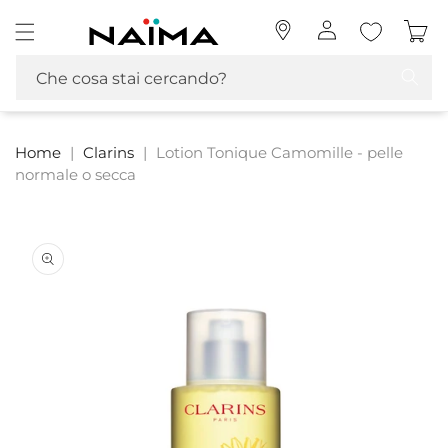
Vai
Naima La tua Profumeria | Profumi, MakeUp e Cosmetica
direttamente
Accedi
Carrello
ai contenuti
Che cosa stai cercando?
Home
|
Clarins
|
Lotion Tonique Camomille - pelle
normale o secca
Passa alle
informazioni
sul prodotto