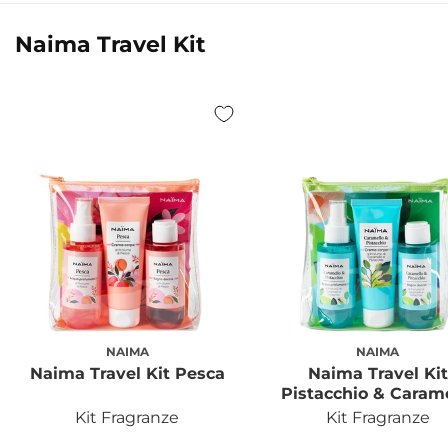
o
o
secca
secca
Naima Travel Kit
NAIMA
NAIMA
Produttore:
Produtto
Naima Travel Kit Pesca
Naima Travel Kit
Pistacchio & Caram
Kit Fragranze
Kit Fragranze