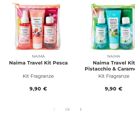
NAIMA
NAIMA
Produttore:
Produttor
Naima Travel Kit Pesca
Naima Travel Kit
Pistacchio & Caram
Kit Fragranze
Kit Fragranze
Prezzo
9,90 €
Prezzo
9,90 €
di
di
listino
listino
su
1
/
3