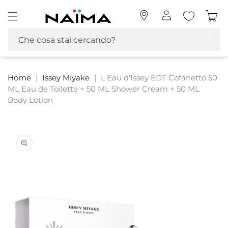
Vai
Naima La tua Profumeria | Profumi, MakeUp e Cosmetica
direttamente
Accedi
Carrello
ai contenuti
Che cosa stai cercando?
Home
|
Issey Miyake
|
L'Eau d'Issey EDT Cofanetto 50
ML Eau de Toilette + 50 ML Shower Cream + 50 ML
Body Lotion
Passa alle
informazioni
sul prodotto