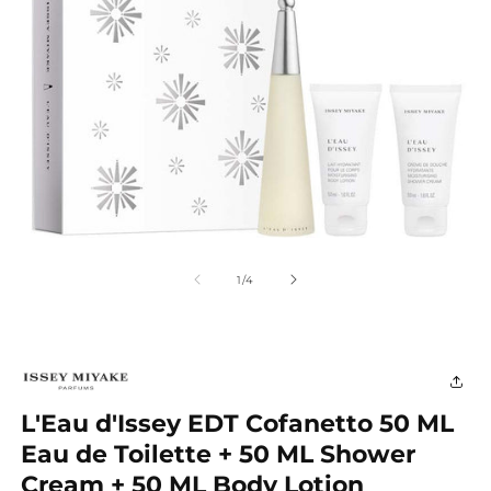
Apri
A
contenuti
c
multimediali
m
su
1
/
4
1
2
in
in
finestra
fi
modale
m
L'Eau d'Issey EDT Cofanetto 50 ML
Eau de Toilette + 50 ML Shower
Cream + 50 ML Body Lotion