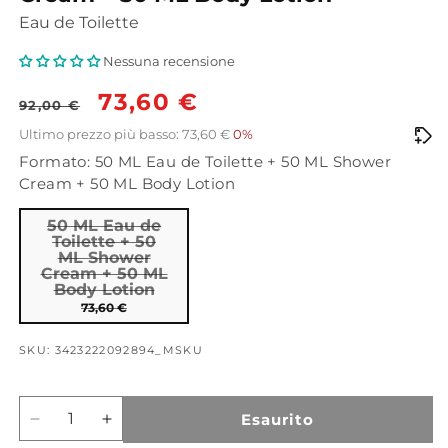
Eau de Toilette
Nessuna recensione
Prezzo
Prezzo
73,60 €
92,00 €
di
scontato
Ultimo prezzo più basso: 73,60 €
0%
Formato: 50 ML Eau de Toilette + 50 ML Shower
listino
Cream + 50 ML Body Lotion
50 ML Eau de
Toilette + 50
ML Shower
Cream + 50 ML
Body Lotion
73,60 €
SKU: 3423222092894_MSKU
Esaurito
Diminuisci
Aumenta