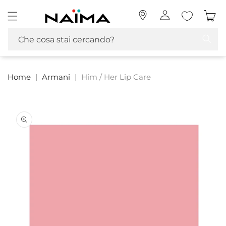
Vai
Naima La tua Profumeria | Profumi, MakeUp e Cosmetica
direttamente
Accedi
Carrello
ai contenuti
Che cosa stai cercando?
Home
|
Armani
|
Him / Her Lip Care
Passa alle
informazioni
sul prodotto