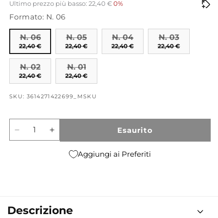
di
scontato
Ultimo prezzo più basso: 22,40 €
0%
Formato: N. 06
listino
N. 06
N. 05
N. 04
N. 03
22,40 €
22,40 €
22,40 €
22,40 €
N. 02
N. 01
22,40 €
22,40 €
SKU: 3614271422699_MSKU
Esaurito
Diminuisci
Aumenta
quantità
quantità
per
per
Aggiungi ai Preferiti
Him
Him
/
/
Her
Her
Lip
Lip
Care
Care
Descrizione