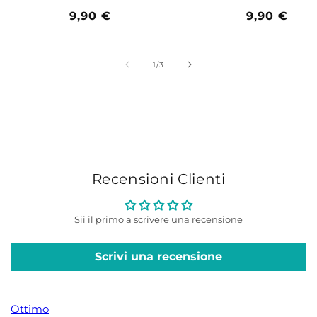
Prezzo
9,90 €
Prezzo
9,90 €
di
di
listino
listino
su
1
/
3
Recensioni Clienti
Sii il primo a scrivere una recensione
Scrivi una recensione
Ottimo