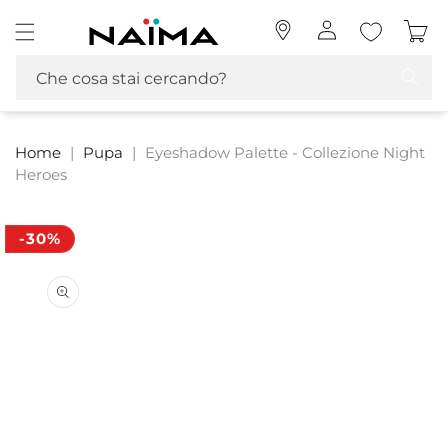
Vai
Naima La tua Profumeria | Profumi, MakeUp e Cosmetica
direttamente
Accedi
Carrello
ai contenuti
Che cosa stai cercando?
Home
|
Pupa
|
Eyeshadow Palette - Collezione Night
Heroes
-30%
Passa alle
informazioni
sul prodotto