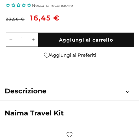
Nessuna recensione
Prezzo
Prezzo
16,45 €
23,50 €
di
scontato
listino
Aggiungi al carrello
Diminuisci
Aumenta
quantità
quantità
per
per
Aggiungi ai Preferiti
Eyeshadow
Eyeshadow
Palette
Palette
-
-
Collezione
Collezione
Night
Night
Descrizione
Heroes
Heroes
Naima Travel Kit