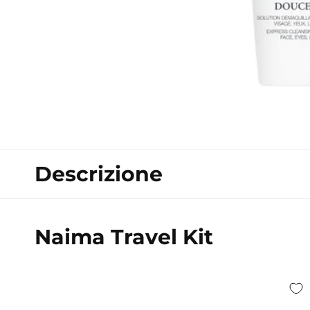
Apri
contenuti
multimediali
1
in
finestra
modale
Descrizione
Naima Travel Kit