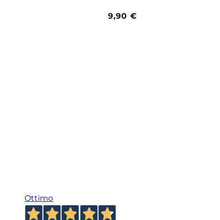
Prezzo
9,90 €
di
listino
Ottimo