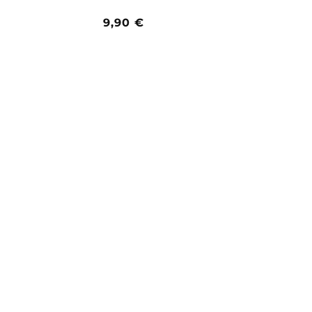
Prezzo
9,90 €
di
listino