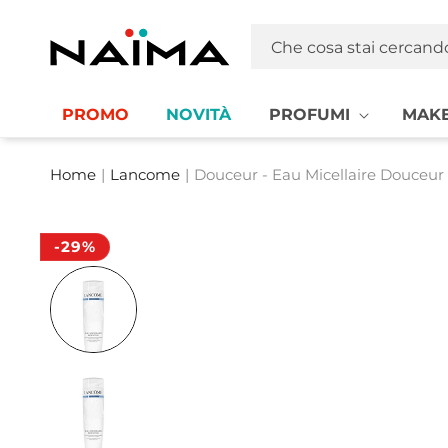
Vai
direttamente
Naima La tua Profumeria | Profumi, MakeUp e Cosmetica
ai contenuti
Che cosa stai cercand
PROMO
NOVITÀ
PROFUMI
MAKE
Home
|
Lancome
|
Douceur - Eau Micellaire Douceur - T
-29%
Passa alle
informazioni
sul prodotto