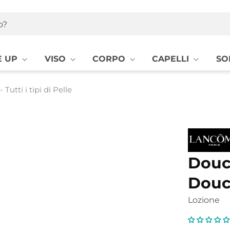
o?
 UP
VISO
CORPO
CAPELLI
SO
utti i tipi di Pelle
Douce
Douce
Lozione