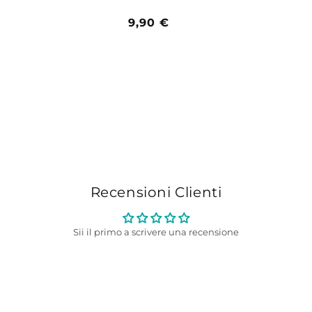
Prezzo
9,90 €
di
listino
Recensioni Clienti
Sii il primo a scrivere una recensione