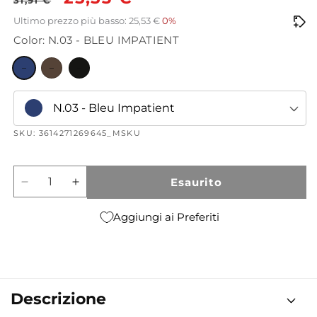
31,91 €
di
scontato
Ultimo prezzo più basso: 25,53 €
0%
Color: N.03 - BLEU IMPATIENT
listino
N.03 - Bleu Impatient
SKU: 3614271269645_MSKU
Esaurito
Diminuisci
Aumenta
quantità
quantità
per
per
Aggiungi ai Preferiti
Dessin
Dessin
Du
Du
Regard
Regard
Waterproof
Waterproof
Descrizione