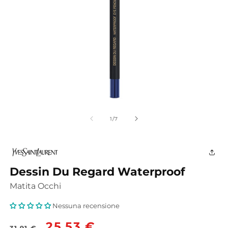
Apri
A
contenuti
c
multimediali
m
su
1
/
7
1
2
in
in
finestra
fi
modale
m
Dessin Du Regard Waterproof
Matita Occhi
Nessuna recensione
Prezzo
Prezzo
25,53 €