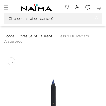
Vai
Naima La tua Profumeria | Profumi, MakeUp e Cosmetica
direttamente
Accedi
Carrello
ai contenuti
Che cosa stai cercando?
Home
|
Yves Saint Laurent
|
Dessin Du Regard
Waterproof
Passa alle
informazioni
sul prodotto