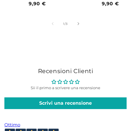
Prezzo
9,90 €
Prezzo
9,90 €
di
di
listino
listino
su
1
/
3
Recensioni Clienti
Sii il primo a scrivere una recensione
Scrivi una recensione
Ottimo