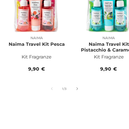
ML
ML
Body
Body
Lotion
Lotion
NAIMA
NAIMA
Produttore:
Produttor
Naima Travel Kit Pesca
Naima Travel Kit
Pistacchio & Caram
Kit Fragranze
Kit Fragranze
Prezzo
9,90 €
Prezzo
9,90 €
di
di
listino
listino
su
1
/
3