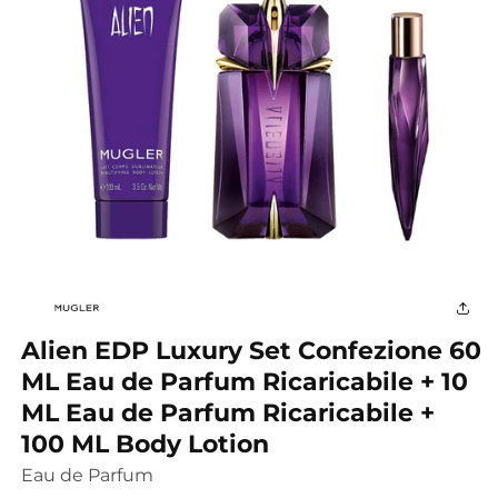
Apri
contenuti
multimediali
1
in
finestra
Alien EDP Luxury Set Confezione 60
modale
ML Eau de Parfum Ricaricabile + 10
ML Eau de Parfum Ricaricabile +
100 ML Body Lotion
Eau de Parfum