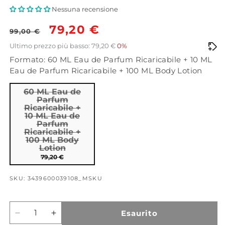
Nessuna recensione
Prezzo
Prezzo
79,20 €
99,00 €
di
scontato
Ultimo prezzo più basso: 79,20 €
0%
Formato: 60 ML Eau de Parfum Ricaricabile + 10 ML
listino
Eau de Parfum Ricaricabile + 100 ML Body Lotion
60 ML Eau de
Parfum
Ricaricabile +
10 ML Eau de
Parfum
Ricaricabile +
100 ML Body
Lotion
79,20 €
SKU: 3439600039108_MSKU
Esaurito
Diminuisci
Aumenta