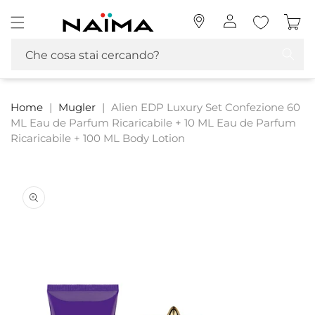
Vai
Naima La tua Profumeria | Profumi, MakeUp e Cosmetica
direttamente
Accedi
Carrello
ai contenuti
Che cosa stai cercando?
Home
|
Mugler
|
Alien EDP Luxury Set Confezione 60
ML Eau de Parfum Ricaricabile + 10 ML Eau de Parfum
Ricaricabile + 100 ML Body Lotion
Passa alle
informazioni
sul prodotto