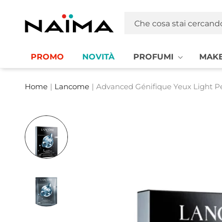
Vai
direttamente
Naima La tua Profumeria | Profumi, MakeUp e Cosmetica
ai contenuti
Che cosa stai cercand
PROMO
NOVITÀ
PROFUMI
MAKE
Home
|
Lancome
|
Advanced Génifique Yeux Light Pe
Passa alle
informazioni
sul prodotto