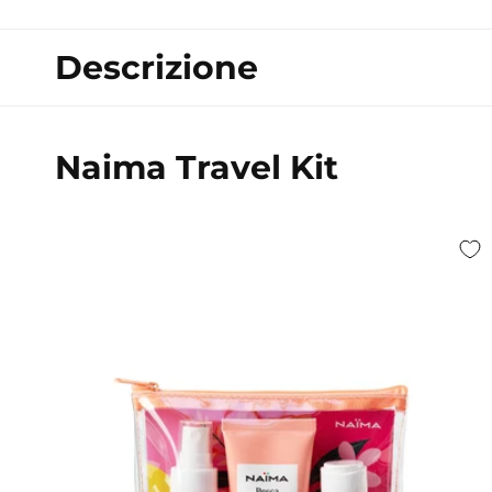
in
finestra
modale
Descrizione
Naima Travel Kit