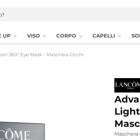
o?
 UP
VISO
CORPO
CAPELLI
SO
arl 360° Eye Mask - Maschera Occhi
Adva
Light
Masc
Maschera 