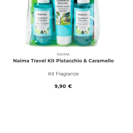
NAIMA
Produttore:
Naima Travel Kit Pistacchio & Caramello
Kit Fragranze
Prezzo
9,90 €
di
listino