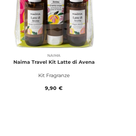
NAIMA
Produttore:
Naima Travel Kit Latte di Avena
Kit Fragranze
Prezzo
9,90 €
di
listino