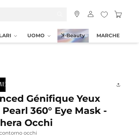
Accedi
Carrello
LARI
UOMO
ꓘ-Beauty
MARCHE
nced Génifique Yeux
 Pearl 360° Eye Mask -
hera Occhi
contorno occhi