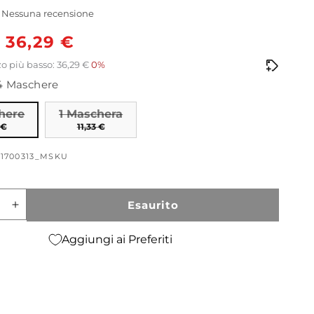
Nessuna recensione
o
Prezzo
36,29 €
scontato
o più basso: 36,29 €
0%
4 Maschere
o
here
1 Maschera
 €
11,33 €
21700313_MSKU
Esaurito
ci
Aumenta
quantità
per
Aggiungi ai Preferiti
ed
Advanced
ue
Génifique
Yeux
Light
Pearl