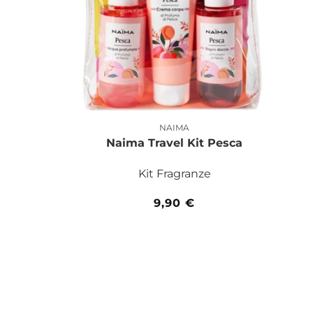
NAIMA
Produttore:
Naima Travel Kit Pesca
Kit Fragranze
Prezzo
9,90 €
di
listino