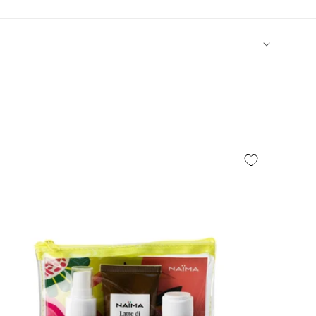
360°
Eye
Mask
-
ra
Maschera
Occhi