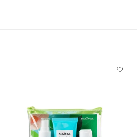
360°
Eye
Mask
-
Masche
Occhi