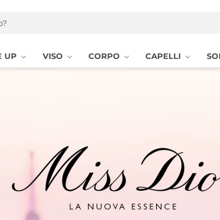
o?
 UP
VISO
CORPO
CAPELLI
SO