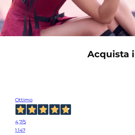
Acquista 
Ottimo
4,7
/5
1.147