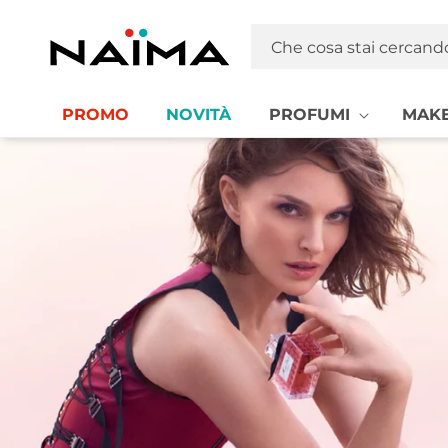
Vai
direttamente
Naima La tua Profumeria | Profumi, MakeUp e Cosmetica
ai contenuti
Che cosa stai cercand
PROMO
NOVITÀ
PROFUMI
MAKE